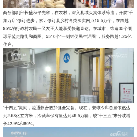
商务部副部长盛秋平先容，在农村，深入县域买卖体系缔造，开展“千
集万店”修订进步，累计修订县乡村各类买卖网点15.5万个，在跨越
95%的行政村农民一又友王人能享受快递直达。在城市，缔造35个寰
球示范走路街和商圈、5510个“一刻钟便民生涯圈”，服务跨越1.25亿
住户。
“十四五”期间，流通蚁合愈加健全完备。现在，寰球冷库总量依然达
到2.53亿立方米，冷藏车保有量达到49.5万辆，较“十三五”末分歧增
长42.9%和80%。