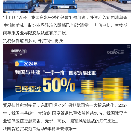
“十四五”以来，我国高水平对外怒放要领加速，外资准入负面清单条
件抓续缩减，制造业界限准入阻挡已全部“清零”，升值电信、生物期
间等服务业界限怒放试点有序开展。
贸易伙伴愈增多元 外贸韧性更强
贸易伙伴愈增多元，东盟已运动5年保抓我国第一大贸易伙伴。2024
年，我国与共建“一带沿途”国度贸易比重依然跨越50%。我国际贸产
业链供应链更趋完备、无邪、高效，搪塞风险挑战的底气更足。
我国货色贸易范围运动8年稳居寰球第一