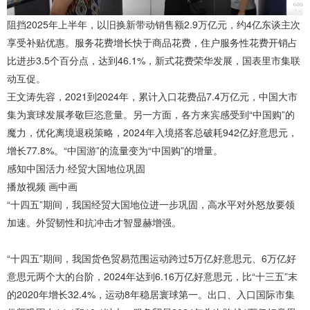
阻挡2025年上半年，以旧换新带动销售额2.9万亿元，约4亿东谈主次
享受补贴优惠。服务花费增长快于商品花费，住户服务性花费开销占
比进步3.5个百分点，达到46.1%，新式花费荣华发展，国表里市集联
动互促。
王文涛先容，2021到2024年，累计入口花费品7.4万亿元，中国大市
集为寰球发展孝敬巨恣意量。另一方面，各方来宾感受到“中国购”的
魔力，优化离境退税策略，2024年入境搭客总破耗942亿好意思元，
增长77.8%。“中国游”的流量变为“中国购”的增量。
感知中国活力·经贸大国地位巩固
播放视频 画中画
“十四五”期间，我国经贸大国地位进一步巩固，高水平对外怒放要领
加速。外贸韧性和抗冲击才智显赫增强。
“十四五”期间，我国货色贸易范围运动跨过5万亿好意思元、6万亿好
意思元两个大的台阶，2024年达到6.16万亿好意思元，比“十三五”末
的2020年增长32.4%，运动8年稳居寰球第一。出口、入口国际市集