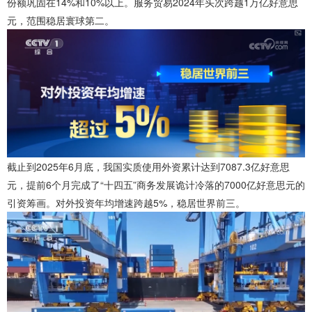
份额巩固在14%和10%以上。服务贸易2024年头次跨越1万亿好意思
元，范围稳居寰球第二。
截止到2025年6月底，我国实质使用外资累计达到7087.3亿好意思
元，提前6个月完成了“十四五”商务发展诡计冷落的7000亿好意思元的
引资筹画。对外投资年均增速跨越5%，稳居世界前三。