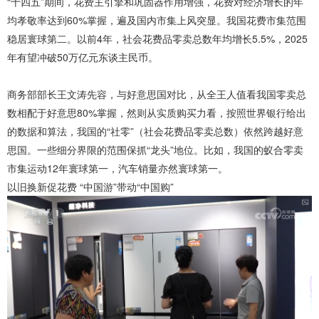
“十四五”期间，花费主引擎和巩固器作用增强，花费对经济增长的年
均孝敬率达到60%掌握，遍及国内市集上风突显。我国花费市集范围
稳居寰球第二。以前4年，社会花费品零卖总数年均增长5.5%，2025
年有望冲破50万亿元东谈主民币。
商务部部长王文涛先容，与好意思国对比，从全王人值看我国零卖总
数相配于好意思80%掌握，然则从实质购买力看，按照世界银行给出
的数据和算法，我国的“社零”（社会花费品零卖总数）依然跨越好意
思国。一些细分界限的范围保抓“龙头”地位。比如，我国的蚁合零卖
市集运动12年寰球第一，汽车销量亦然寰球第一。
以旧换新促花费 “中国游”带动“中国购”